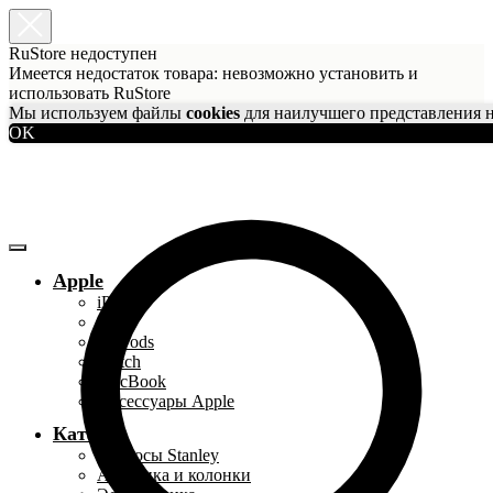
RuStore недоступен
Имеется недостаток товара: невозможно установить и
использовать RuStore
Мы используем файлы
cookies
для наилучшего представления н
OK
Apple
iPhone
iPad
AirPods
Watch
MacBook
Аксессуары Apple
Каталог
Термосы Stanley
Акустика и колонки