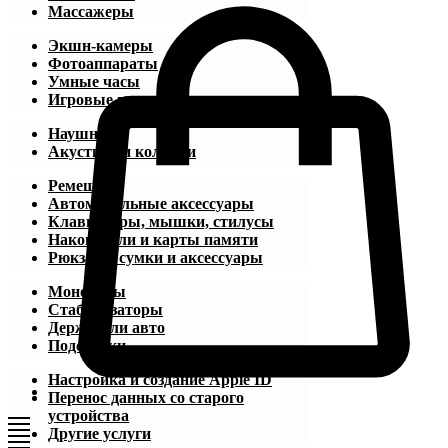
Массажеры
Экшн-камеры
Фотоаппараты
Умные часы
Игровые приставки
Наушники
Акустика и колонки
Ремешки
Автомобильные аксессуары
Клавиатуры, мышки, стилусы
Накопители и карты памяти
Рюкзаки, сумки и аксессуары
Моноподы
Стабилизаторы
Держатели авто
Подставки
Настройка и создание Apple ID
Перенос данных со старого
устройства
Другие услуги