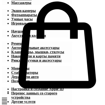
Массажеры
Экшн-камеры
Фотоаппараты
Умные часы
Игровые приставки
Наушники
Акустика и колонки
Ремешки
Автомобильные аксессуары
Клавиатуры, мышки, стилусы
Накопители и карты памяти
Рюкзаки, сумки и аксессуары
Моноподы
Стабилизаторы
Держатели авто
Подставки
Настройка и создание Apple ID
Перенос данных со старого
устройства
Другие услуги