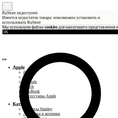
RuStore недоступен
Имеется недостаток товара: невозможно установить и
использовать RuStore
Мы используем файлы
cookies
для наилучшего представления н
OK
Apple
iPhone
iPad
AirPods
Watch
MacBook
Аксессуары Apple
Каталог
Термосы Stanley
Акустика и колонки