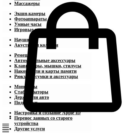
Массажеры
Экшн-камеры
Фотоаппараты
Умные часы
Игровые приставки
Наушники
Акустика и колонки
Ремешки
Автомобильные аксессуары
Клавиатуры, мышки, стилусы
Накопители и карты памяти
Рюкзаки, сумки и аксессуары
Моноподы
Стабилизаторы
Держатели авто
Подставки
Настройка и создание Apple ID
Перенос данных со старого
устройства
Другие услуги