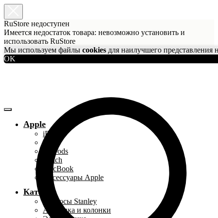
RuStore недоступен
Имеется недостаток товара: невозможно установить и
использовать RuStore
Мы используем файлы
cookies
для наилучшего представления н
OK
Apple
iPhone
iPad
AirPods
Watch
MacBook
Аксессуары Apple
Каталог
Термосы Stanley
Акустика и колонки