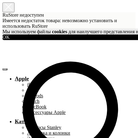
RuStore недоступен
Имеется недостаток товара: невозможно установить и
использовать RuStore
Мы используем файлы
cookies
для наилучшего представления н
OK
Apple
iPhone
iPad
AirPods
Watch
MacBook
Аксессуары Apple
Каталог
Термосы Stanley
Акустика и колонки