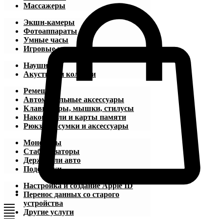
Массажеры
Экшн-камеры
Фотоаппараты
Умные часы
Игровые приставки
Наушники
Акустика и колонки
Ремешки
Автомобильные аксессуары
Клавиатуры, мышки, стилусы
Накопители и карты памяти
Рюкзаки, сумки и аксессуары
Моноподы
Стабилизаторы
Держатели авто
Подставки
Настройка и создание Apple ID
Перенос данных со старого
устройства
Другие услуги