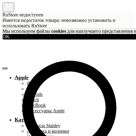
RuStore недоступен
Имеется недостаток товара: невозможно установить и
использовать RuStore
Мы используем файлы
cookies
для наилучшего представления н
OK
Apple
iPhone
iPad
AirPods
Watch
MacBook
Аксессуары Apple
Каталог
Термосы Stanley
Акустика и колонки