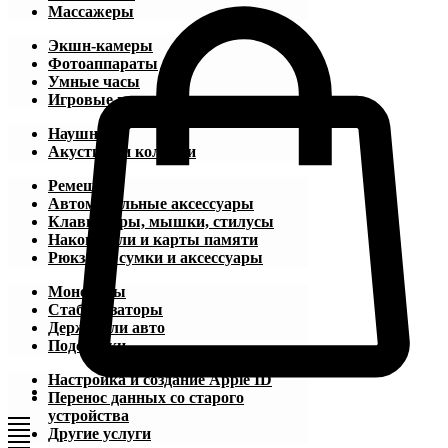
Массажеры
Экшн-камеры
Фотоаппараты
Умные часы
Игровые приставки
Наушники
Акустика и колонки
Ремешки
Автомобильные аксессуары
Клавиатуры, мышки, стилусы
Накопители и карты памяти
Рюкзаки, сумки и аксессуары
Моноподы
Стабилизаторы
Держатели авто
Подставки
Настройка и создание Apple ID
Перенос данных со старого
устройства
Другие услуги