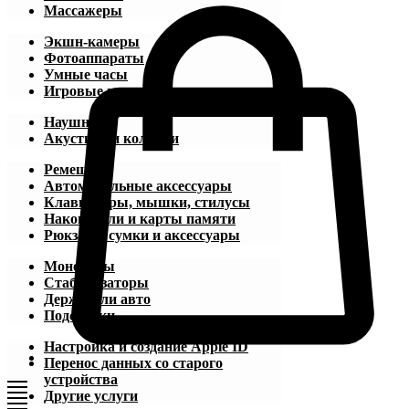
Массажеры
Экшн-камеры
Фотоаппараты
Умные часы
Игровые приставки
Наушники
Акустика и колонки
Ремешки
Автомобильные аксессуары
Клавиатуры, мышки, стилусы
Накопители и карты памяти
Рюкзаки, сумки и аксессуары
Моноподы
Стабилизаторы
Держатели авто
Подставки
Настройка и создание Apple ID
Перенос данных со старого
устройства
Другие услуги