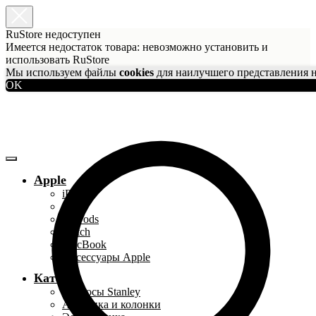
RuStore недоступен
Имеется недостаток товара: невозможно установить и
использовать RuStore
Мы используем файлы
cookies
для наилучшего представления н
OK
Apple
iPhone
iPad
AirPods
Watch
MacBook
Аксессуары Apple
Каталог
Термосы Stanley
Акустика и колонки