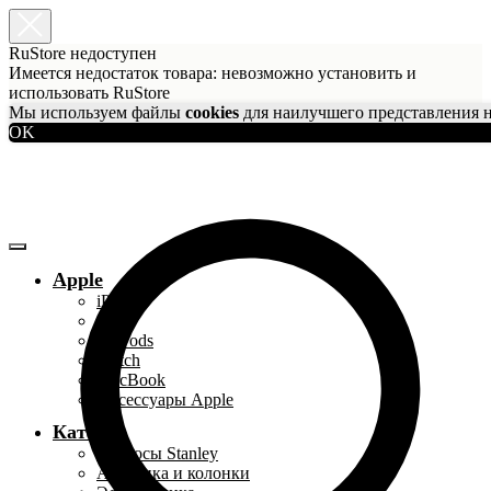
RuStore недоступен
Имеется недостаток товара: невозможно установить и
использовать RuStore
Мы используем файлы
cookies
для наилучшего представления н
OK
Apple
iPhone
iPad
AirPods
Watch
MacBook
Аксессуары Apple
Каталог
Термосы Stanley
Акустика и колонки