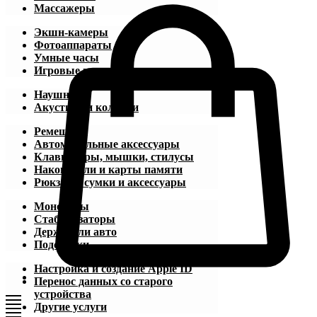
Массажеры
Экшн-камеры
Фотоаппараты
Умные часы
Игровые приставки
Наушники
Акустика и колонки
Ремешки
Автомобильные аксессуары
Клавиатуры, мышки, стилусы
Накопители и карты памяти
Рюкзаки, сумки и аксессуары
Моноподы
Стабилизаторы
Держатели авто
Подставки
Настройка и создание Apple ID
Перенос данных со старого
устройства
Другие услуги